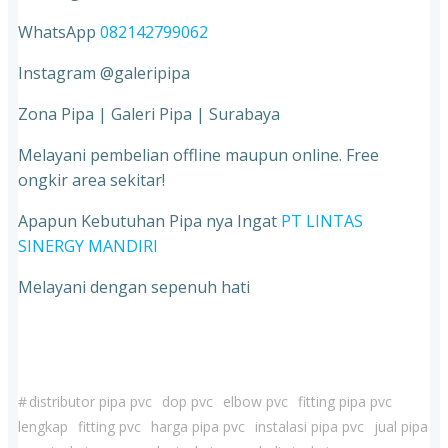
WhatsApp
082142799062
Instagram @galeripipa
Zona Pipa | Galeri Pipa | Surabaya
Melayani pembelian offline maupun online. Free
ongkir area sekitar!
Apapun Kebutuhan Pipa nya Ingat
PT LINTAS
SINERGY MANDIRI
Melayani dengan sepenuh hati
#
distributor pipa pvc
dop pvc
elbow pvc
fitting pipa pvc
lengkap
fitting pvc
harga pipa pvc
instalasi pipa pvc
jual pipa