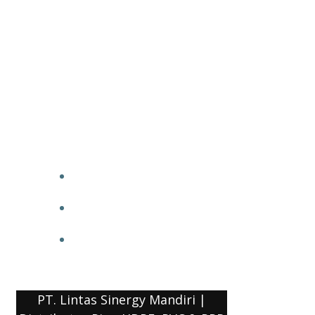
PT. Lintas Sinergy Mandiri |
Distributor Pipa HDPE, PVC & PPR
HOME
BLOG
COMPANY PROFILE
PT. Lintas Sinergy Mandiri |