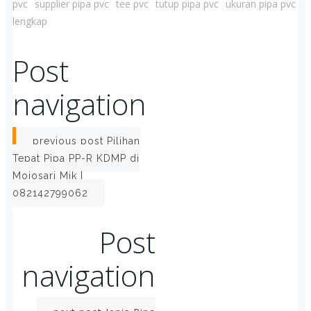
pvc
supplier pipa pvc
tee pvc
tutup pipa pvc
ukuran pipa pvc
lengkap
Post
navigation
previous post
Pilihan
Tepat Pipa PP-R KDMP di
Mojosari Mjk |
082142799062
Post
navigation