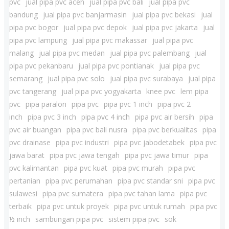
pvc
jual pipa pvc aceh
jual pipa pvc bali
jual pipa pvc
bandung
jual pipa pvc banjarmasin
jual pipa pvc bekasi
jual
pipa pvc bogor
jual pipa pvc depok
jual pipa pvc jakarta
jual
pipa pvc lampung
jual pipa pvc makassar
jual pipa pvc
malang
jual pipa pvc medan
jual pipa pvc palembang
jual
pipa pvc pekanbaru
jual pipa pvc pontianak
jual pipa pvc
semarang
jual pipa pvc solo
jual pipa pvc surabaya
jual pipa
pvc tangerang
jual pipa pvc yogyakarta
knee pvc
lem pipa
pvc
pipa paralon
pipa pvc
pipa pvc 1 inch
pipa pvc 2
inch
pipa pvc 3 inch
pipa pvc 4 inch
pipa pvc air bersih
pipa
pvc air buangan
pipa pvc bali nusra
pipa pvc berkualitas
pipa
pvc drainase
pipa pvc industri
pipa pvc jabodetabek
pipa pvc
jawa barat
pipa pvc jawa tengah
pipa pvc jawa timur
pipa
pvc kalimantan
pipa pvc kuat
pipa pvc murah
pipa pvc
pertanian
pipa pvc perumahan
pipa pvc standar sni
pipa pvc
sulawesi
pipa pvc sumatera
pipa pvc tahan lama
pipa pvc
terbaik
pipa pvc untuk proyek
pipa pvc untuk rumah
pipa pvc
½ inch
sambungan pipa pvc
sistem pipa pvc
sok