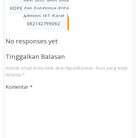
next post
Jenis Pipa
HDPE dan Fungsinya Kota
Adminis JKT Barat |
082142799062
No responses yet
Tinggalkan Balasan
Alamat email Anda tidak akan dipublikasikan.
Ruas yang wajib
ditandai
*
Komentar
*