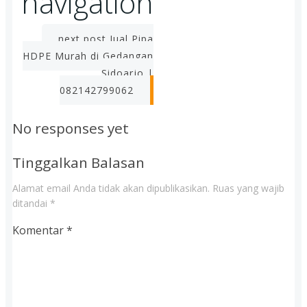
navigation
next post
Jual Pipa
HDPE Murah di Gedangan
Sidoarjo |
082142799062
No responses yet
Tinggalkan Balasan
Alamat email Anda tidak akan dipublikasikan.
Ruas yang wajib
ditandai
*
Komentar
*