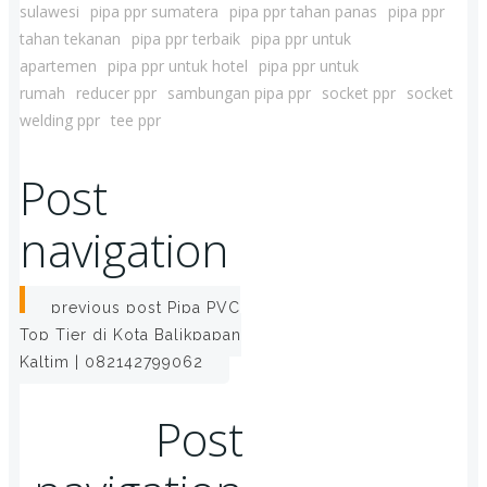
sulawesi
pipa ppr sumatera
pipa ppr tahan panas
pipa ppr
tahan tekanan
pipa ppr terbaik
pipa ppr untuk
apartemen
pipa ppr untuk hotel
pipa ppr untuk
rumah
reducer ppr
sambungan pipa ppr
socket ppr
socket
welding ppr
tee ppr
Post
navigation
previous post
Pipa PVC
Top Tier di Kota Balikpapan
Kaltim | 082142799062
Post