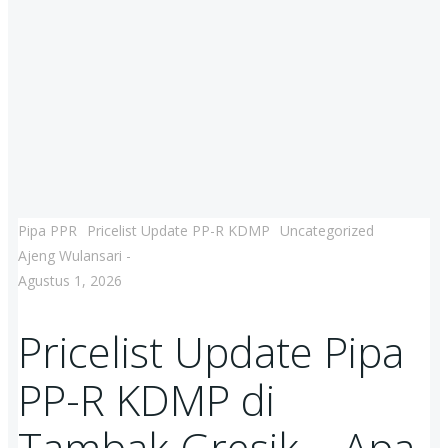
Pipa PPR
Pricelist Update PP-R KDMP
Uncategorized
Ajeng Wulansari
-
Agustus 1, 2026
Pricelist Update Pipa
PP-R KDMP di
Tambak Gresik – Apa