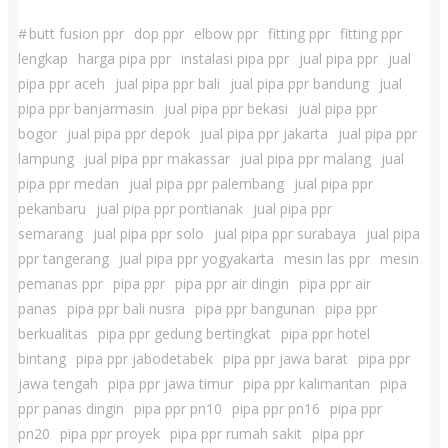
#
butt fusion ppr
dop ppr
elbow ppr
fitting ppr
fitting ppr
lengkap
harga pipa ppr
instalasi pipa ppr
jual pipa ppr
jual
pipa ppr aceh
jual pipa ppr bali
jual pipa ppr bandung
jual
pipa ppr banjarmasin
jual pipa ppr bekasi
jual pipa ppr
bogor
jual pipa ppr depok
jual pipa ppr jakarta
jual pipa ppr
lampung
jual pipa ppr makassar
jual pipa ppr malang
jual
pipa ppr medan
jual pipa ppr palembang
jual pipa ppr
pekanbaru
jual pipa ppr pontianak
jual pipa ppr
semarang
jual pipa ppr solo
jual pipa ppr surabaya
jual pipa
ppr tangerang
jual pipa ppr yogyakarta
mesin las ppr
mesin
pemanas ppr
pipa ppr
pipa ppr air dingin
pipa ppr air
panas
pipa ppr bali nusra
pipa ppr bangunan
pipa ppr
berkualitas
pipa ppr gedung bertingkat
pipa ppr hotel
bintang
pipa ppr jabodetabek
pipa ppr jawa barat
pipa ppr
jawa tengah
pipa ppr jawa timur
pipa ppr kalimantan
pipa
ppr panas dingin
pipa ppr pn10
pipa ppr pn16
pipa ppr
pn20
pipa ppr proyek
pipa ppr rumah sakit
pipa ppr