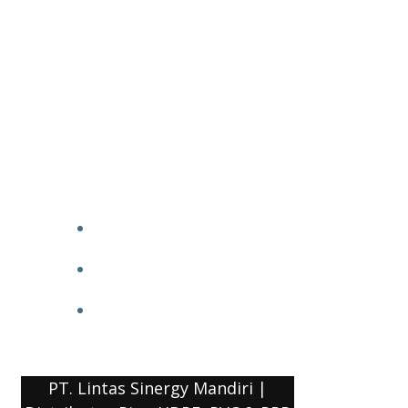
PT. Lintas Sinergy Mandiri |
Distributor Pipa HDPE, PVC & PPR
HOME
BLOG
COMPANY PROFILE
PT. Lintas Sinergy Mandiri |