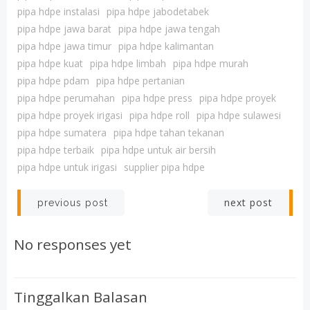
pipa hdpe instalasi
pipa hdpe jabodetabek
pipa hdpe jawa barat
pipa hdpe jawa tengah
pipa hdpe jawa timur
pipa hdpe kalimantan
pipa hdpe kuat
pipa hdpe limbah
pipa hdpe murah
pipa hdpe pdam
pipa hdpe pertanian
pipa hdpe perumahan
pipa hdpe press
pipa hdpe proyek
pipa hdpe proyek irigasi
pipa hdpe roll
pipa hdpe sulawesi
pipa hdpe sumatera
pipa hdpe tahan tekanan
pipa hdpe terbaik
pipa hdpe untuk air bersih
pipa hdpe untuk irigasi
supplier pipa hdpe
Post
Post
next post
previous post
navigation
navigation
No responses yet
Tinggalkan Balasan