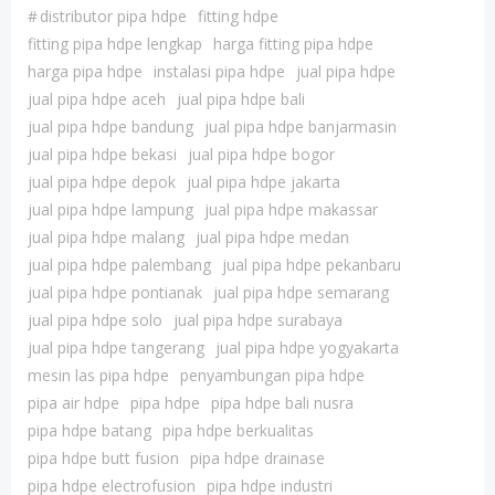
#
distributor pipa hdpe
fitting hdpe
fitting pipa hdpe lengkap
harga fitting pipa hdpe
harga pipa hdpe
instalasi pipa hdpe
jual pipa hdpe
jual pipa hdpe aceh
jual pipa hdpe bali
jual pipa hdpe bandung
jual pipa hdpe banjarmasin
jual pipa hdpe bekasi
jual pipa hdpe bogor
jual pipa hdpe depok
jual pipa hdpe jakarta
jual pipa hdpe lampung
jual pipa hdpe makassar
jual pipa hdpe malang
jual pipa hdpe medan
jual pipa hdpe palembang
jual pipa hdpe pekanbaru
jual pipa hdpe pontianak
jual pipa hdpe semarang
jual pipa hdpe solo
jual pipa hdpe surabaya
jual pipa hdpe tangerang
jual pipa hdpe yogyakarta
mesin las pipa hdpe
penyambungan pipa hdpe
pipa air hdpe
pipa hdpe
pipa hdpe bali nusra
pipa hdpe batang
pipa hdpe berkualitas
pipa hdpe butt fusion
pipa hdpe drainase
pipa hdpe electrofusion
pipa hdpe industri