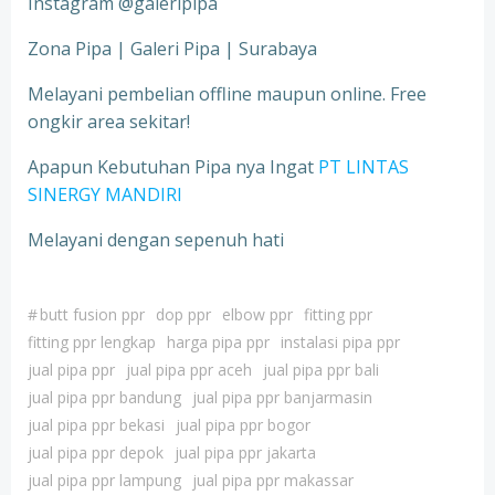
Instagram @galeripipa
Zona Pipa | Galeri Pipa | Surabaya
Melayani pembelian offline maupun online. Free
ongkir area sekitar!
Apapun Kebutuhan Pipa nya Ingat
PT LINTAS
SINERGY MANDIRI
Melayani dengan sepenuh hati
#
butt fusion ppr
dop ppr
elbow ppr
fitting ppr
fitting ppr lengkap
harga pipa ppr
instalasi pipa ppr
jual pipa ppr
jual pipa ppr aceh
jual pipa ppr bali
jual pipa ppr bandung
jual pipa ppr banjarmasin
jual pipa ppr bekasi
jual pipa ppr bogor
jual pipa ppr depok
jual pipa ppr jakarta
jual pipa ppr lampung
jual pipa ppr makassar