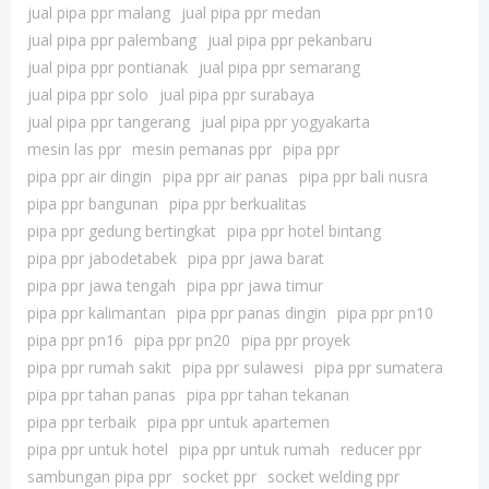
jual pipa ppr malang
jual pipa ppr medan
jual pipa ppr palembang
jual pipa ppr pekanbaru
jual pipa ppr pontianak
jual pipa ppr semarang
jual pipa ppr solo
jual pipa ppr surabaya
jual pipa ppr tangerang
jual pipa ppr yogyakarta
mesin las ppr
mesin pemanas ppr
pipa ppr
pipa ppr air dingin
pipa ppr air panas
pipa ppr bali nusra
pipa ppr bangunan
pipa ppr berkualitas
pipa ppr gedung bertingkat
pipa ppr hotel bintang
pipa ppr jabodetabek
pipa ppr jawa barat
pipa ppr jawa tengah
pipa ppr jawa timur
pipa ppr kalimantan
pipa ppr panas dingin
pipa ppr pn10
pipa ppr pn16
pipa ppr pn20
pipa ppr proyek
pipa ppr rumah sakit
pipa ppr sulawesi
pipa ppr sumatera
pipa ppr tahan panas
pipa ppr tahan tekanan
pipa ppr terbaik
pipa ppr untuk apartemen
pipa ppr untuk hotel
pipa ppr untuk rumah
reducer ppr
sambungan pipa ppr
socket ppr
socket welding ppr