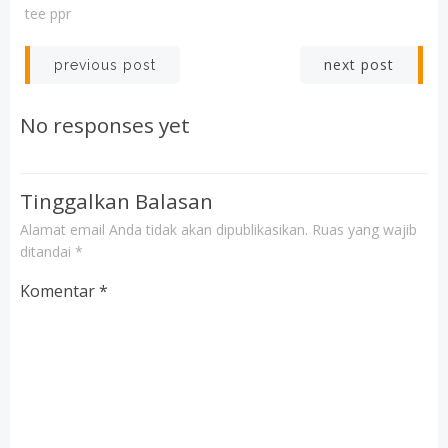
tee ppr
Post
Post
next post
previous post
navigation
navigation
No responses yet
Tinggalkan Balasan
Alamat email Anda tidak akan dipublikasikan.
Ruas yang wajib
ditandai
*
Komentar
*