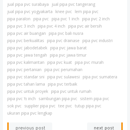
jual pipa pvc surabaya
jual pipa pvc tangerang
jual pipa pvc yogyakarta
knee pvc
lem pipa pvc
pipa paralon
pipa pvc
pipa pvc 1 inch
pipa pvc 2 inch
pipa pvc 3 inch
pipa pvc 4 inch
pipa pvc air bersih
pipa pvc air buangan
pipa pvc bali nusra
pipa pvc berkualitas
pipa pvc drainase
pipa pvc industri
pipa pvc jabodetabek
pipa pvc jawa barat
pipa pvc jawa tengah
pipa pvc jawa timur
pipa pvc kalimantan
pipa pvc kuat
pipa pvc murah
pipa pvc pertanian
pipa pvc perumahan
pipa pvc standar sni
pipa pvc sulawesi
pipa pvc sumatera
pipa pvc tahan lama
pipa pvc terbaik
pipa pvc untuk proyek
pipa pvc untuk rumah
pipa pvc ½ inch
sambungan pipa pvc
sistem pipa pvc
sok pvc
supplier pipa pvc
tee pvc
tutup pipa pvc
ukuran pipa pvc lengkap
Post
Post
next post
previous post