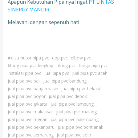
Apapun Kebutuhan Pipa nya Ingat
PT LINTAS
SINERGY MANDIRI
Melayani dengan sepenuh hati
#
distributor pipa pvc
dop pvc
elbow pvc
fitting pipa pvc lengkap
fitting pvc
harga pipa pvc
instalasi pipa pvc
jual pipa pvc
jual pipa pvc aceh
jual pipa pvc bali
jual pipa pvc bandung
jual pipa pvc banjarmasin
jual pipa pvc bekasi
jual pipa pvc bogor
jual pipa pvc depok
jual pipa pvc jakarta
jual pipa pvc lampung
jual pipa pvc makassar
jual pipa pvc malang
jual pipa pvc medan
jual pipa pvc palembang
jual pipa pvc pekanbaru
jual pipa pvc pontianak
jual pipa pvc semarang
jual pipa pvc solo