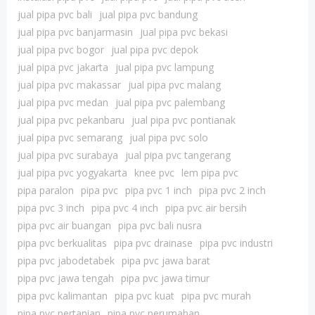
jual pipa pvc bali
jual pipa pvc bandung
jual pipa pvc banjarmasin
jual pipa pvc bekasi
jual pipa pvc bogor
jual pipa pvc depok
jual pipa pvc jakarta
jual pipa pvc lampung
jual pipa pvc makassar
jual pipa pvc malang
jual pipa pvc medan
jual pipa pvc palembang
jual pipa pvc pekanbaru
jual pipa pvc pontianak
jual pipa pvc semarang
jual pipa pvc solo
jual pipa pvc surabaya
jual pipa pvc tangerang
jual pipa pvc yogyakarta
knee pvc
lem pipa pvc
pipa paralon
pipa pvc
pipa pvc 1 inch
pipa pvc 2 inch
pipa pvc 3 inch
pipa pvc 4 inch
pipa pvc air bersih
pipa pvc air buangan
pipa pvc bali nusra
pipa pvc berkualitas
pipa pvc drainase
pipa pvc industri
pipa pvc jabodetabek
pipa pvc jawa barat
pipa pvc jawa tengah
pipa pvc jawa timur
pipa pvc kalimantan
pipa pvc kuat
pipa pvc murah
pipa pvc pertanian
pipa pvc perumahan