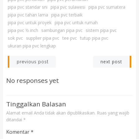
pipa pvc standar sni
pipa pvc sulawesi
pipa pvc sumatera
pipa pvc tahan lama
pipa pvc terbaik
pipa pvc untuk proyek
pipa pvc untuk rumah
pipa pvc ½ inch
sambungan pipa pvc
sistem pipa pvc
sok pvc
supplier pipa pvc
tee pvc
tutup pipa pvc
ukuran pipa pvc lengkap
Post
Post
next post
previous post
navigation
navigation
No responses yet
Tinggalkan Balasan
Alamat email Anda tidak akan dipublikasikan.
Ruas yang wajib
ditandai
*
Komentar
*