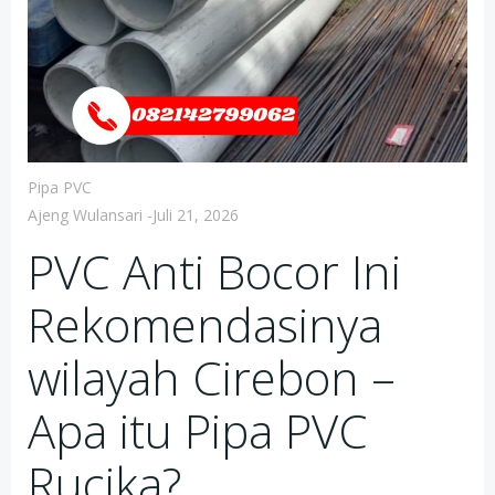
Pipa PVC
Ajeng Wulansari
-
Juli 21, 2026
PVC Anti Bocor Ini
Rekomendasinya
wilayah Cirebon –
Apa itu Pipa PVC
Rucika?