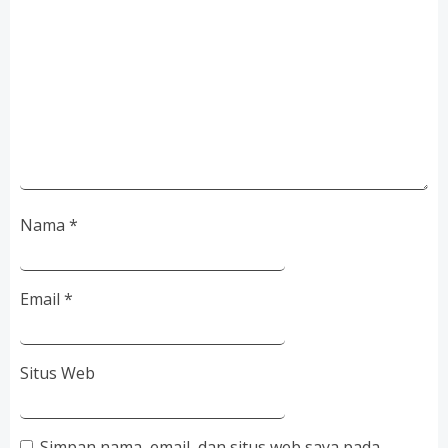
Nama
*
Email
*
Situs Web
Simpan nama, email, dan situs web saya pada