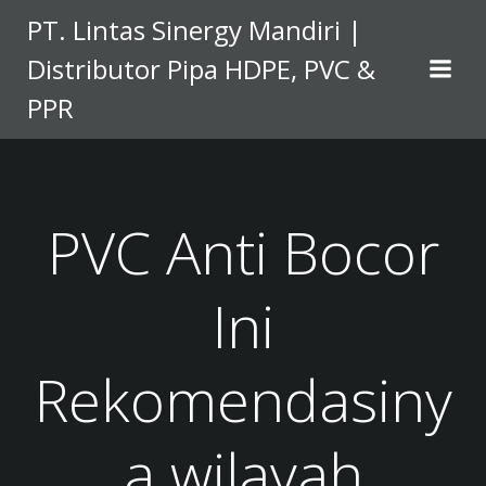
Skip
PT. Lintas Sinergy Mandiri |
to
Distributor Pipa HDPE, PVC &
content
PPR
PVC Anti Bocor
Ini
Rekomendasiny
a wilayah