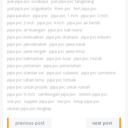
jual pipa pvc surabaya
jual pipa pvc tangerang
jual pipa pvc yogyakarta
knee pvc
lem pipa pvc
pipa paralon
pipa pvc
pipa pvc 1 inch
pipa pvc 2 inch
pipa pvc 3 inch
pipa pvc 4 inch
pipa pvc air bersih
pipa pvc air buangan
pipa pvc bali nusra
pipa pvc berkualitas
pipa pvc drainase
pipa pvc industri
pipa pvc jabodetabek
pipa pvc jawa barat
pipa pvc jawa tengah
pipa pvc jawa timur
pipa pvc kalimantan
pipa pvc kuat
pipa pvc murah
pipa pvc pertanian
pipa pvc perumahan
pipa pvc standar sni
pipa pvc sulawesi
pipa pvc sumatera
pipa pvc tahan lama
pipa pvc terbaik
pipa pvc untuk proyek
pipa pvc untuk rumah
pipa pvc ½ inch
sambungan pipa pvc
sistem pipa pvc
sok pvc
supplier pipa pvc
tee pvc
tutup pipa pvc
ukuran pipa pvc lengkap
Post
Post
next post
previous post