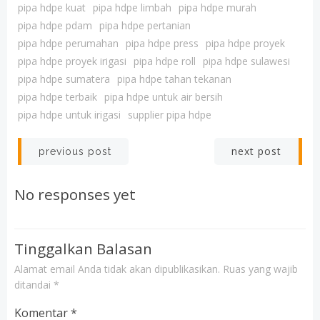
pipa hdpe kuat
pipa hdpe limbah
pipa hdpe murah
pipa hdpe pdam
pipa hdpe pertanian
pipa hdpe perumahan
pipa hdpe press
pipa hdpe proyek
pipa hdpe proyek irigasi
pipa hdpe roll
pipa hdpe sulawesi
pipa hdpe sumatera
pipa hdpe tahan tekanan
pipa hdpe terbaik
pipa hdpe untuk air bersih
pipa hdpe untuk irigasi
supplier pipa hdpe
Post
Post
next post
previous post
navigation
navigation
No responses yet
Tinggalkan Balasan
Alamat email Anda tidak akan dipublikasikan.
Ruas yang wajib
ditandai
*
Komentar
*