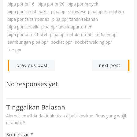
pipa ppr pn16
pipa ppr pn20
pipa ppr proyek
pipa ppr rumah sakit
pipa ppr sulawesi
pipa ppr sumatera
pipa ppr tahan panas
pipa ppr tahan tekanan
pipa ppr terbaik
pipa ppr untuk apartemen
pipa ppr untuk hotel
pipa ppr untuk rumah
reducer ppr
sambungan pipa ppr
socket ppr
socket welding ppr
tee ppr
Post
Post
next post
previous post
navigation
navigation
No responses yet
Tinggalkan Balasan
Alamat email Anda tidak akan dipublikasikan.
Ruas yang wajib
ditandai
*
Komentar
*