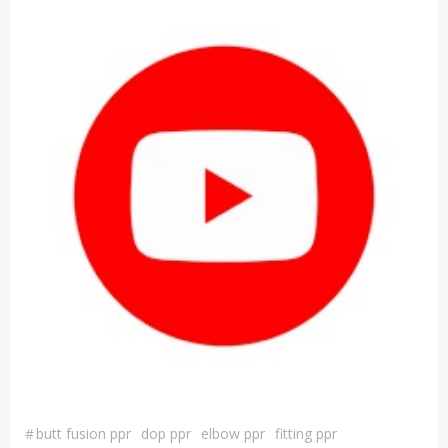
#
butt fusion ppr
dop ppr
elbow ppr
fitting ppr