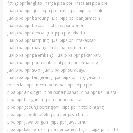
fitting ppr lengkap
harga pipa ppr
instalasi pipa ppr
jual pipa ppr
jual pipa ppr aceh
jual pipa ppr bali
jual pipa ppr bandung
jual pipa ppr banjarmasin
jual pipa ppr bekasi
jual pipa ppr bogor
jual pipa ppr depok
jual pipa ppr jakarta
jual pipa ppr lampung
jual pipa ppr makassar
jual pipa ppr malang
jual pipa ppr medan
jual pipa ppr palembang
jual pipa ppr pekanbaru
jual pipa ppr pontianak
jual pipa ppr semarang
jual pipa ppr solo
jual pipa ppr surabaya
jual pipa ppr tangerang
jual pipa ppr yogyakarta
mesin las ppr
mesin pemanas ppr
pipa ppr
pipa ppr air dingin
pipa ppr air panas
pipa ppr bali nusra
pipa ppr bangunan
pipa ppr berkualitas
pipa ppr gedung bertingkat
pipa ppr hotel bintang
pipa ppr jabodetabek
pipa ppr jawa barat
pipa ppr jawa tengah
pipa ppr jawa timur
pipa ppr kalimantan
pipa ppr panas dingin
pipa ppr pn10