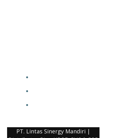
PT. Lintas Sinergy Mandiri |
Distributor Pipa HDPE, PVC & PPR
HOME
BLOG
COMPANY PROFILE
PT. Lintas Sinergy Mandiri |