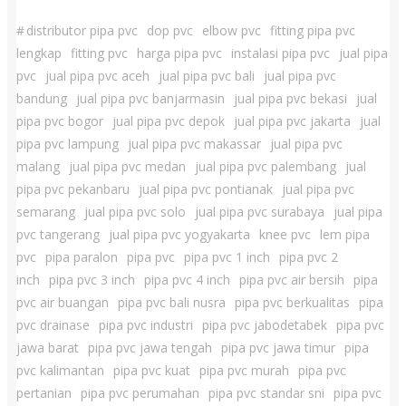
#
distributor pipa pvc
dop pvc
elbow pvc
fitting pipa pvc
lengkap
fitting pvc
harga pipa pvc
instalasi pipa pvc
jual pipa
pvc
jual pipa pvc aceh
jual pipa pvc bali
jual pipa pvc
bandung
jual pipa pvc banjarmasin
jual pipa pvc bekasi
jual
pipa pvc bogor
jual pipa pvc depok
jual pipa pvc jakarta
jual
pipa pvc lampung
jual pipa pvc makassar
jual pipa pvc
malang
jual pipa pvc medan
jual pipa pvc palembang
jual
pipa pvc pekanbaru
jual pipa pvc pontianak
jual pipa pvc
semarang
jual pipa pvc solo
jual pipa pvc surabaya
jual pipa
pvc tangerang
jual pipa pvc yogyakarta
knee pvc
lem pipa
pvc
pipa paralon
pipa pvc
pipa pvc 1 inch
pipa pvc 2
inch
pipa pvc 3 inch
pipa pvc 4 inch
pipa pvc air bersih
pipa
pvc air buangan
pipa pvc bali nusra
pipa pvc berkualitas
pipa
pvc drainase
pipa pvc industri
pipa pvc jabodetabek
pipa pvc
jawa barat
pipa pvc jawa tengah
pipa pvc jawa timur
pipa
pvc kalimantan
pipa pvc kuat
pipa pvc murah
pipa pvc
pertanian
pipa pvc perumahan
pipa pvc standar sni
pipa pvc