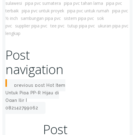
sulawesi
pipa pvc sumatera
pipa pvc tahan lama
pipa pvc
terbaik
pipa pvc untuk proyek
pipa pvc untuk rumah
pipa pvc
½ inch
sambungan pipa pvc
sistem pipa pvc
sok
pvc
supplier pipa pvc
tee pvc
tutup pipa pvc
ukuran pipa pvc
lengkap
Post
navigation
previous post
Hot Item
Untuk Pipa PP-R Hijau di
Ogan Ilir |
082142799062
Post