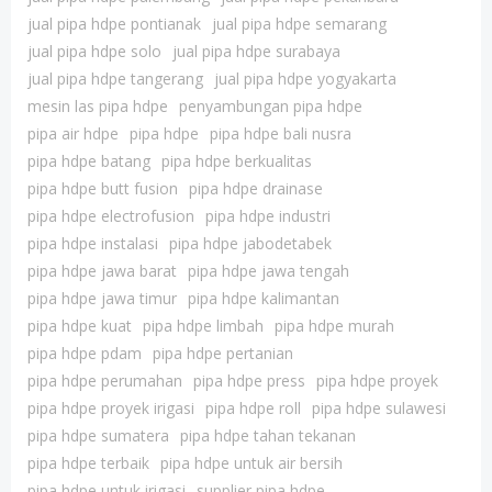
jual pipa hdpe pontianak
jual pipa hdpe semarang
jual pipa hdpe solo
jual pipa hdpe surabaya
jual pipa hdpe tangerang
jual pipa hdpe yogyakarta
mesin las pipa hdpe
penyambungan pipa hdpe
pipa air hdpe
pipa hdpe
pipa hdpe bali nusra
pipa hdpe batang
pipa hdpe berkualitas
pipa hdpe butt fusion
pipa hdpe drainase
pipa hdpe electrofusion
pipa hdpe industri
pipa hdpe instalasi
pipa hdpe jabodetabek
pipa hdpe jawa barat
pipa hdpe jawa tengah
pipa hdpe jawa timur
pipa hdpe kalimantan
pipa hdpe kuat
pipa hdpe limbah
pipa hdpe murah
pipa hdpe pdam
pipa hdpe pertanian
pipa hdpe perumahan
pipa hdpe press
pipa hdpe proyek
pipa hdpe proyek irigasi
pipa hdpe roll
pipa hdpe sulawesi
pipa hdpe sumatera
pipa hdpe tahan tekanan
pipa hdpe terbaik
pipa hdpe untuk air bersih
pipa hdpe untuk irigasi
supplier pipa hdpe