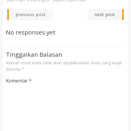
Post
Post
next post
previous post
navigation
navigation
No responses yet
Tinggalkan Balasan
Alamat email Anda tidak akan dipublikasikan.
Ruas yang wajib
ditandai
*
Komentar
*