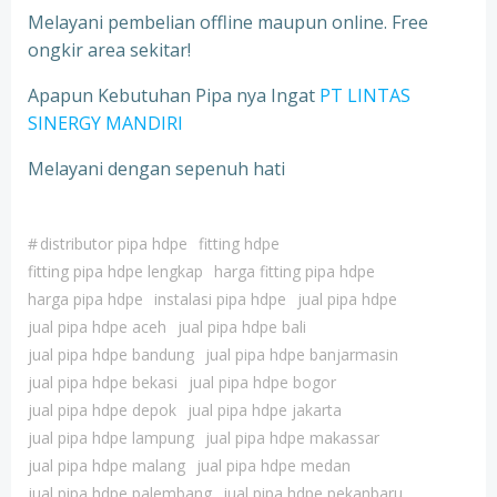
Melayani pembelian offline maupun online. Free
ongkir area sekitar!
Apapun Kebutuhan Pipa nya Ingat
PT LINTAS
SINERGY MANDIRI
Melayani dengan sepenuh hati
#
distributor pipa hdpe
fitting hdpe
fitting pipa hdpe lengkap
harga fitting pipa hdpe
harga pipa hdpe
instalasi pipa hdpe
jual pipa hdpe
jual pipa hdpe aceh
jual pipa hdpe bali
jual pipa hdpe bandung
jual pipa hdpe banjarmasin
jual pipa hdpe bekasi
jual pipa hdpe bogor
jual pipa hdpe depok
jual pipa hdpe jakarta
jual pipa hdpe lampung
jual pipa hdpe makassar
jual pipa hdpe malang
jual pipa hdpe medan
jual pipa hdpe palembang
jual pipa hdpe pekanbaru