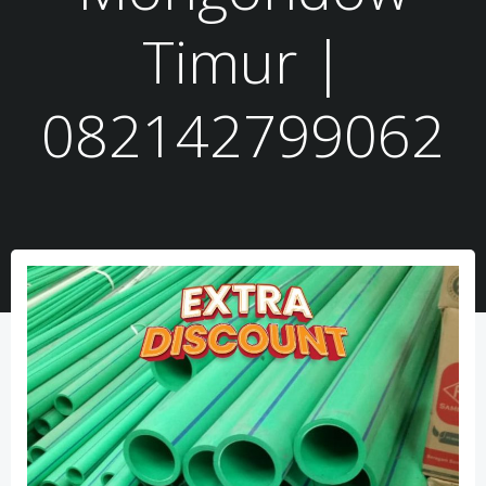
Timur |
082142799062