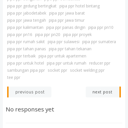
pipa ppr gedung bertingkat
pipa ppr hotel bintang
pipa ppr jabodetabek
pipa ppr jawa barat
pipa ppr jawa tengah
pipa ppr jawa timur
pipa ppr kalimantan
pipa ppr panas dingin
pipa ppr pn10
pipa ppr pn16
pipa ppr pn20
pipa ppr proyek
pipa ppr rumah sakit
pipa ppr sulawesi
pipa ppr sumatera
pipa ppr tahan panas
pipa ppr tahan tekanan
pipa ppr terbaik
pipa ppr untuk apartemen
pipa ppr untuk hotel
pipa ppr untuk rumah
reducer ppr
sambungan pipa ppr
socket ppr
socket welding ppr
tee ppr
Post
Post
next post
previous post
navigation
navigation
No responses yet