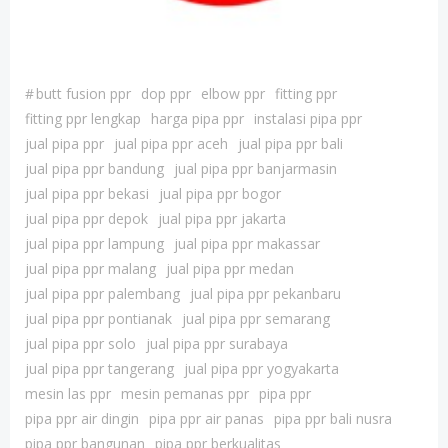
#
butt fusion ppr
dop ppr
elbow ppr
fitting ppr
fitting ppr lengkap
harga pipa ppr
instalasi pipa ppr
jual pipa ppr
jual pipa ppr aceh
jual pipa ppr bali
jual pipa ppr bandung
jual pipa ppr banjarmasin
jual pipa ppr bekasi
jual pipa ppr bogor
jual pipa ppr depok
jual pipa ppr jakarta
jual pipa ppr lampung
jual pipa ppr makassar
jual pipa ppr malang
jual pipa ppr medan
jual pipa ppr palembang
jual pipa ppr pekanbaru
jual pipa ppr pontianak
jual pipa ppr semarang
jual pipa ppr solo
jual pipa ppr surabaya
jual pipa ppr tangerang
jual pipa ppr yogyakarta
mesin las ppr
mesin pemanas ppr
pipa ppr
pipa ppr air dingin
pipa ppr air panas
pipa ppr bali nusra
pipa ppr bangunan
pipa ppr berkualitas