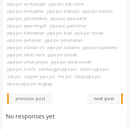
pipa pvc air buangan
pipa pvc bali nusra
pipa pvc berkualitas
pipa pvc drainase
pipa pvc industri
pipa pvc jabodetabek
pipa pvc jawa barat
pipa pvc jawa tengah
pipa pvc jawa timur
pipa pvc kalimantan
pipa pvc kuat
pipa pvc murah
pipa pvc pertanian
pipa pvc perumahan
pipa pvc standar sni
pipa pvc sulawesi
pipa pvc sumatera
pipa pvc tahan lama
pipa pvc terbaik
pipa pvc untuk proyek
pipa pvc untuk rumah
pipa pvc ½ inch
sambungan pipa pvc
sistem pipa pvc
sok pvc
supplier pipa pvc
tee pvc
tutup pipa pvc
ukuran pipa pvc lengkap
Post
Post
next post
previous post
navigation
navigation
No responses yet