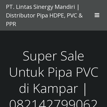
Skip
PT. Lintas Sinergy Mandiri |
to
Distributor Pipa HDPE, PVC &
content
PPR
Super Sale
Untuk Pipa PVC
di Kampar |
082142799062