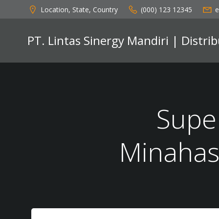
Skip
Location, State, Country
(000) 123 12345
e
to
content
PT. Lintas Sinergy Mandiri | Distr
Super
Minahas