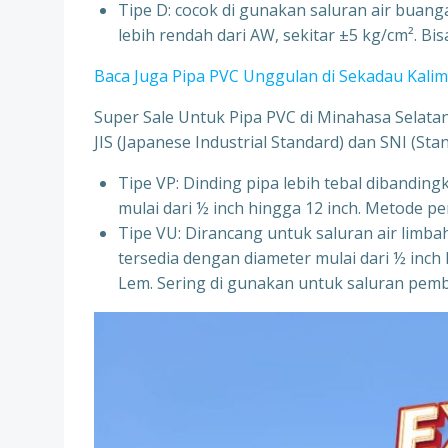
Tipe D: cocok di gunakan saluran air buanga
lebih rendah dari AW, sekitar ±5 kg/cm². B
Baca Juga Pipa PVC Unggulan di Sekadau Kali
Super Sale Untuk Pipa PVC di Minahasa Selatan 
JIS (Japanese Industrial Standard) dan SNI (Sta
Tipe VP: Dinding pipa lebih tebal dibandin
mulai dari ½ inch hingga 12 inch. Metod
Tipe VU: Dirancang untuk saluran air limb
tersedia dengan diameter mulai dari ½ in
Lem. Sering di gunakan untuk saluran pem