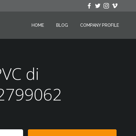
HOME
BLOG
COMPANY PROFILE
PVC di
42799062
Search