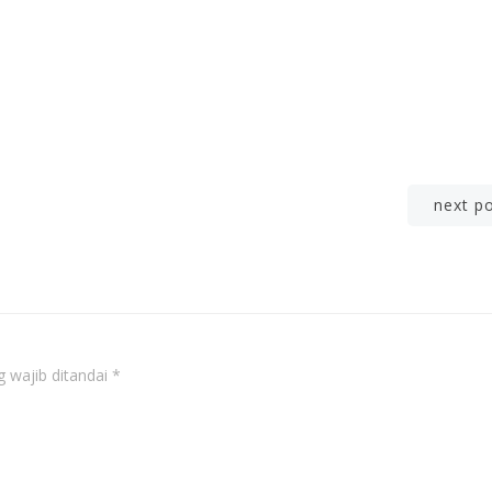
Post
next p
navigation
 wajib ditandai
*