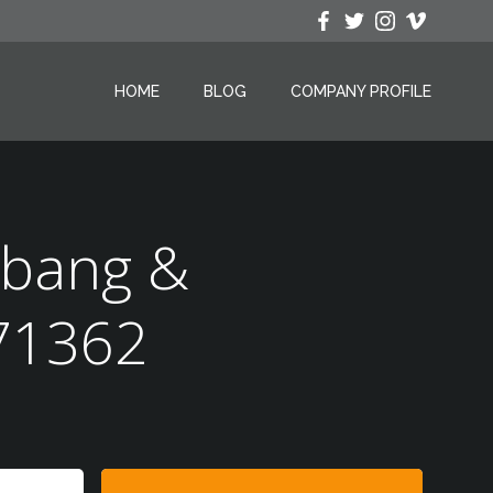
HOME
BLOG
COMPANY PROFILE
mbang &
71362
Search