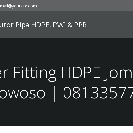
mail@yoursite.com
ibutor Pipa HDPE, PVC & PPR
er Fitting HDPE Jo
owoso | 0813357