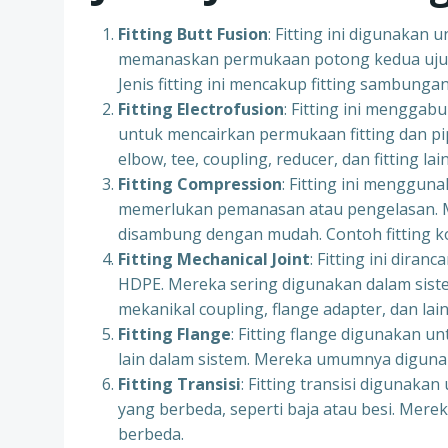
Fitting Butt Fusion
: Fitting ini digunaka
memanaskan permukaan potong kedua ujun
Jenis fitting ini mencakup fitting sambungan 
Fitting Electrofusion
: Fitting ini mengga
untuk mencairkan permukaan fitting dan pi
elbow, tee, coupling, reducer, dan fitting lai
Fitting Compression
: Fitting ini menggu
memerlukan pemanasan atau pengelasan. Mer
disambung dengan mudah. Contoh fitting ko
Fitting Mechanical Joint
: Fitting ini dir
HDPE. Mereka sering digunakan dalam sistem
mekanikal coupling, flange adapter, dan lain
Fitting Flange
: Fitting flange digunakan
lain dalam sistem. Mereka umumnya digunaka
Fitting Transisi
: Fitting transisi diguna
yang berbeda, seperti baja atau besi. Mere
berbeda.