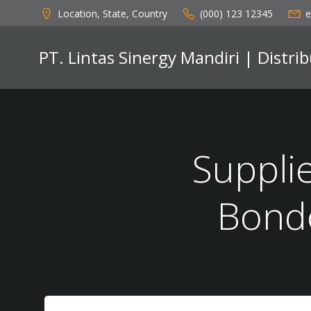
Skip
Location, State, Country
(000) 123 12345
e
to
content
PT. Lintas Sinergy Mandiri | Distr
Suppli
Bond