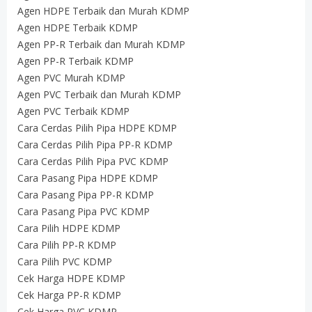
Agen HDPE Terbaik dan Murah KDMP
Agen HDPE Terbaik KDMP
Agen PP-R Terbaik dan Murah KDMP
Agen PP-R Terbaik KDMP
Agen PVC Murah KDMP
Agen PVC Terbaik dan Murah KDMP
Agen PVC Terbaik KDMP
Cara Cerdas Pilih Pipa HDPE KDMP
Cara Cerdas Pilih Pipa PP-R KDMP
Cara Cerdas Pilih Pipa PVC KDMP
Cara Pasang Pipa HDPE KDMP
Cara Pasang Pipa PP-R KDMP
Cara Pasang Pipa PVC KDMP
Cara Pilih HDPE KDMP
Cara Pilih PP-R KDMP
Cara Pilih PVC KDMP
Cek Harga HDPE KDMP
Cek Harga PP-R KDMP
Cek Harga PVC KDMP