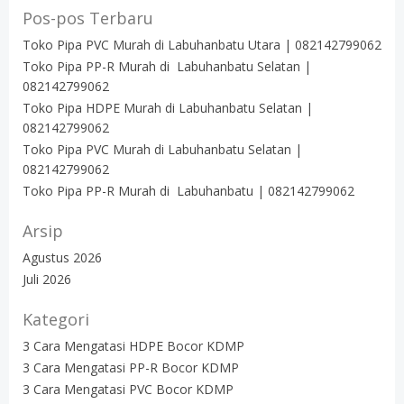
Pos-pos Terbaru
Toko Pipa PVC Murah di Labuhanbatu Utara | 082142799062
Toko Pipa PP-R Murah di Labuhanbatu Selatan |
082142799062
Toko Pipa HDPE Murah di Labuhanbatu Selatan |
082142799062
Toko Pipa PVC Murah di Labuhanbatu Selatan |
082142799062
Toko Pipa PP-R Murah di Labuhanbatu | 082142799062
Arsip
Agustus 2026
Juli 2026
Kategori
3 Cara Mengatasi HDPE Bocor KDMP
3 Cara Mengatasi PP-R Bocor KDMP
3 Cara Mengatasi PVC Bocor KDMP