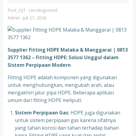
Post_OJT
Uncategorized
Admin
-
Juli 21, 2026
Supplier Fitting HDPE Malaka & Manggarai | 0813
3577 1362 – Fitting HDPE: Solusi Unggul dalam
Sistem Perpipaan Modern
Fitting HDPE adalah komponen yang digunakan
untuk menghubungkan, mengubah arah, atau
mengakhiri jalur pipa HDPE. Beberapa aplikasi
umum dari fitting HDPE meliputi:
Sistem Perpipaan Gas
: HDPE juga digunakan
untuk sistem perpipaan gas karena sifatnya
yang tahan korosi dan tahan terhadap bahan
kimia. Fitting HDPE yang kuat dan andal