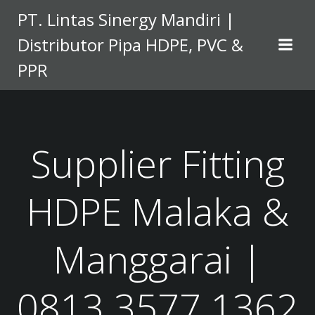
Skip
PT. Lintas Sinergy Mandiri |
to
Distributor Pipa HDPE, PVC &
content
PPR
Supplier Fitting
HDPE Malaka &
Manggarai |
0813 3577 1362