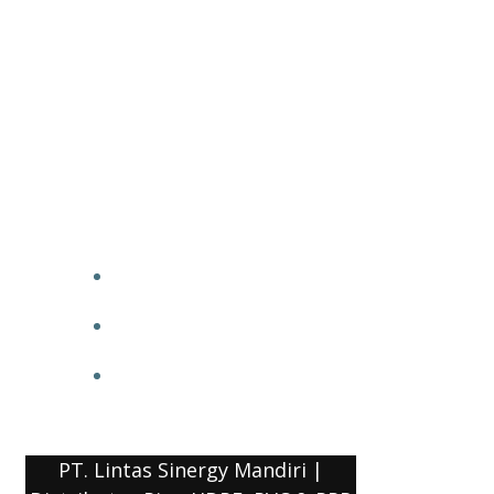
PT. Lintas Sinergy Mandiri |
Distributor Pipa HDPE, PVC & PPR
HOME
BLOG
COMPANY PROFILE
PT. Lintas Sinergy Mandiri |