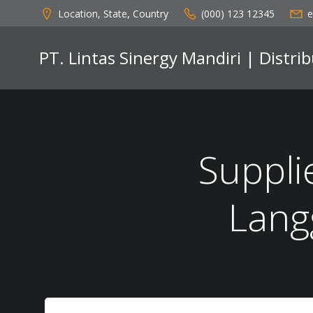
Skip
Location, State, Country
(000) 123 12345
e
to
content
PT. Lintas Sinergy Mandiri | Distr
Suppli
Lang