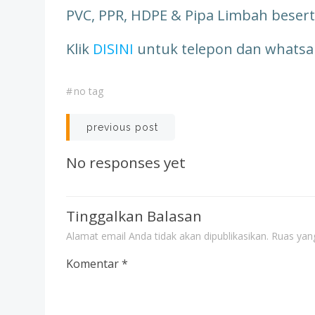
PVC, PPR, HDPE & Pipa Limbah besert
Klik
DISINI
untuk telepon dan whats
#
no tag
Post
previous post
navigation
No responses yet
Tinggalkan Balasan
Alamat email Anda tidak akan dipublikasikan.
Ruas yang
Komentar
*