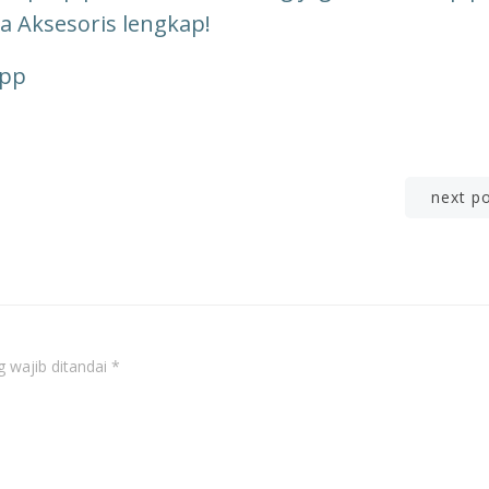
a Aksesoris lengkap!
app
Post
next p
navigation
 wajib ditandai
*