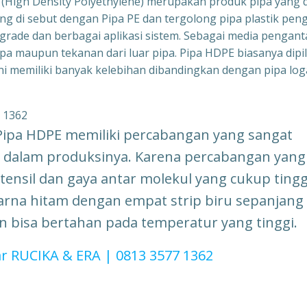
(High Density Polyethylene) merupakan produk pipa yang d
ing di sebut dengan Pipa PE dan tergolong pipa plastik pen
d grade dan berbagai aplikasi sistem. Sebagai media pengant
pa maupun tekanan dari luar pipa. Pipa HDPE biasanya dipil
 ini memiliki banyak kelebihan dibandingkan dengan pipa lo
Pipa HDPE memiliki percabangan yang sangat
lis dalam produksinya. Karena percabangan yang
 tensil dan gaya antar molekul yang cukup tingg
arna hitam dengan empat strip biru sepanjang
an bisa bertahan pada temperatur yang tinggi.
ar RUCIKA & ERA | 0813 3577 1362