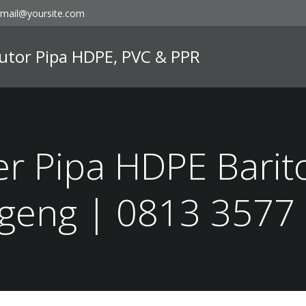
mail@yoursite.com
ibutor Pipa HDPE, PVC & PPR
er Pipa HDPE Barit
geng | 0813 3577