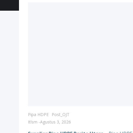
Pipa HDPE
Post_OJT
Itlsm
-
Agustus 3, 2026