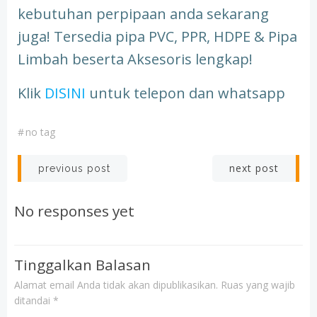
kebutuhan perpipaan anda sekarang
juga! Tersedia pipa PVC, PPR, HDPE & Pipa
Limbah beserta Aksesoris lengkap!
Klik
DISINI
untuk telepon dan whatsapp
#
no tag
Post
Post
next post
previous post
navigation
navigation
No responses yet
Tinggalkan Balasan
Alamat email Anda tidak akan dipublikasikan.
Ruas yang wajib
ditandai
*