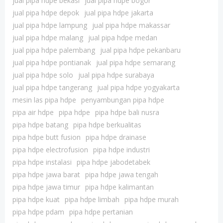
jual pipa hdpe bekasi
jual pipa hdpe bogor
jual pipa hdpe depok
jual pipa hdpe jakarta
jual pipa hdpe lampung
jual pipa hdpe makassar
jual pipa hdpe malang
jual pipa hdpe medan
jual pipa hdpe palembang
jual pipa hdpe pekanbaru
jual pipa hdpe pontianak
jual pipa hdpe semarang
jual pipa hdpe solo
jual pipa hdpe surabaya
jual pipa hdpe tangerang
jual pipa hdpe yogyakarta
mesin las pipa hdpe
penyambungan pipa hdpe
pipa air hdpe
pipa hdpe
pipa hdpe bali nusra
pipa hdpe batang
pipa hdpe berkualitas
pipa hdpe butt fusion
pipa hdpe drainase
pipa hdpe electrofusion
pipa hdpe industri
pipa hdpe instalasi
pipa hdpe jabodetabek
pipa hdpe jawa barat
pipa hdpe jawa tengah
pipa hdpe jawa timur
pipa hdpe kalimantan
pipa hdpe kuat
pipa hdpe limbah
pipa hdpe murah
pipa hdpe pdam
pipa hdpe pertanian