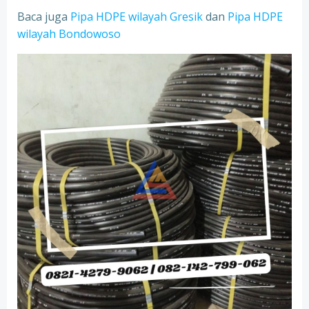
Baca juga
Pipa HDPE wilayah Gresik
dan
Pipa HDPE
wilayah Bondowoso