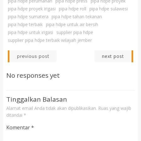
pipa hdpe perumahan
pipa hdpe press
pipa hdpe proyek
pipa hdpe proyek irigasi
pipa hdpe roll
pipa hdpe sulawesi
pipa hdpe sumatera
pipa hdpe tahan tekanan
pipa hdpe terbaik
pipa hdpe untuk air bersih
pipa hdpe untuk irigasi
supplier pipa hdpe
supplier pipa hdpe terbaik wilayah jember
Post
Post
next post
previous post
navigation
navigation
No responses yet
Tinggalkan Balasan
Alamat email Anda tidak akan dipublikasikan.
Ruas yang wajib
ditandai
*
Komentar
*