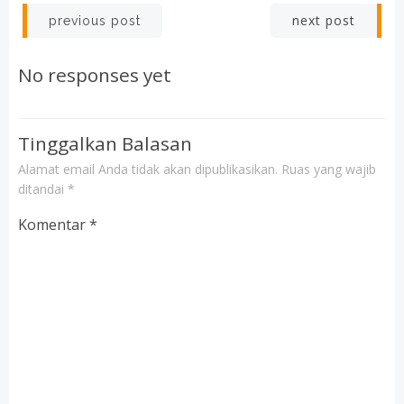
Post
Post
next post
previous post
navigation
navigation
No responses yet
Tinggalkan Balasan
Alamat email Anda tidak akan dipublikasikan.
Ruas yang wajib
ditandai
*
Komentar
*