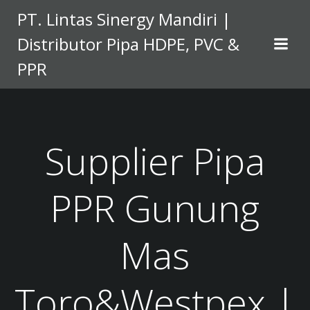
Skip
PT. Lintas Sinergy Mandiri |
to
Distributor Pipa HDPE, PVC &
content
PPR
Supplier Pipa
PPR Gunung
Mas
Toro&Westpex |