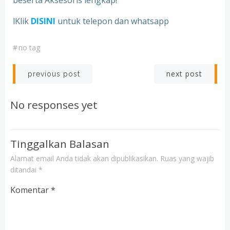
beserta Aksesoris lengkap!
lKlik
DISINI
untuk telepon dan whatsapp
#
no tag
Post
Post
next post
previous post
navigation
navigation
No responses yet
Tinggalkan Balasan
Alamat email Anda tidak akan dipublikasikan.
Ruas yang wajib
ditandai
*
Komentar
*