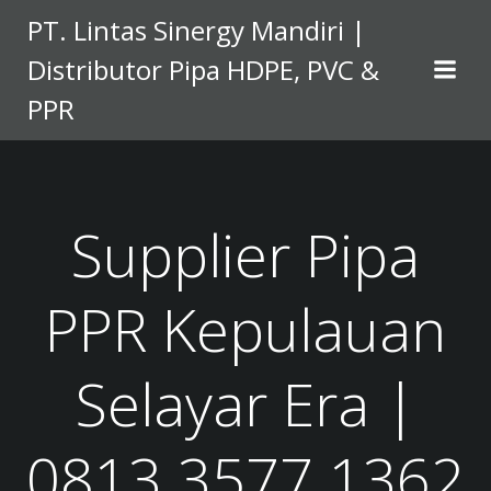
Skip
PT. Lintas Sinergy Mandiri |
to
Distributor Pipa HDPE, PVC &
content
PPR
Supplier Pipa
PPR Kepulauan
Selayar Era |
0813 3577 1362