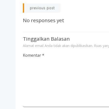
Post
previous post
navigation
No responses yet
Tinggalkan Balasan
Alamat email Anda tidak akan dipublikasikan.
Ruas yang
Komentar
*