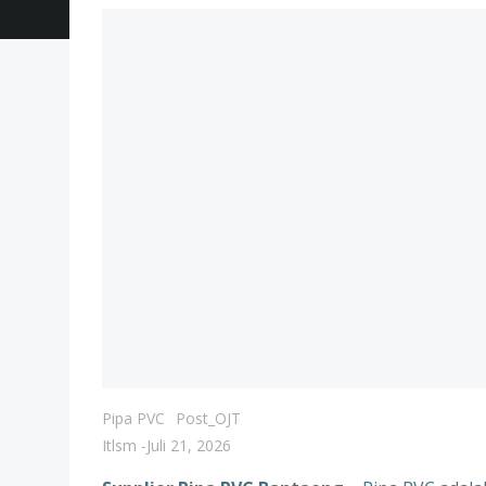
Pipa PVC
Post_OJT
Itlsm
-
Juli 21, 2026