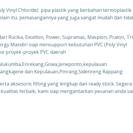
ly Vinyl Chloride) pipa plastik yang berbahan termoplastik
Selain itu, pemasangannya yang juga sangat mudah dan tida
ri Rucika, Excellon, Power, Supramas, Maspion, Pralon, Tri
inergy Mandiri siap mensupport kebutuhan PVC (Poly Vinyl
m ke proyek-proyek PVC daerah
,kulukumba,Enrekang,Gowa,Jeneponto,kepulauan
angkajene dan Kepulauan,Pinrang,Sidenreng Rappang
serta aksesoris fitting yang lengkap dan ready stock. Segera
ualitas terbaik, kami siap mengantarkan pesanan anda s