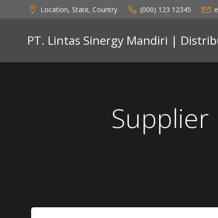
Skip
Location, State, Country
(000) 123 12345
e
to
content
PT. Lintas Sinergy Mandiri | Distr
Supplier