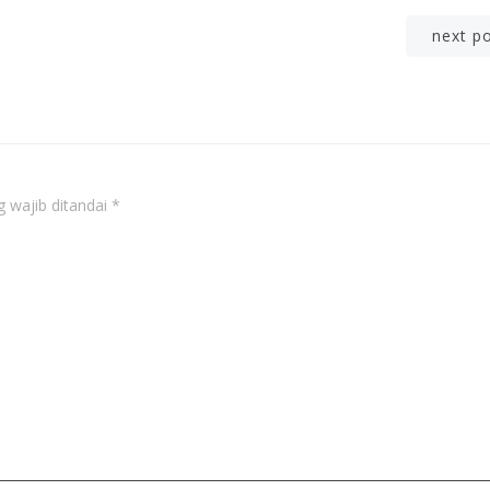
Post
next p
navigation
 wajib ditandai
*