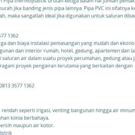
h Pipa thermoplastik urutan ketiga dalam hal jumlah pemak
ah jika banding jenis pipa lainnya. Pipa PVC ini sifatnya k
ah, maka sangatlah ideal jika digunakan untuk saluran dib
harga dan biaya instalasi pemasangan yang mudah dan ekono
gunan dan interior rumah, hotel, gedung, apartemen dan la
i saluran air dalam suatu proyek perumahan, gedung atau j
beragam proyek pengairan terutama yang berkaitan dengan
 0813 3577 1362
rendah seperti irigasi, venting bangunan hingga air minum
ahan kimia berbahaya.
bersih maupun air kotor.
istrik