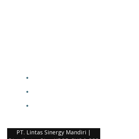
PT. Lintas Sinergy Mandiri |
Distributor Pipa HDPE, PVC & PPR
HOME
BLOG
COMPANY PROFILE
PT. Lintas Sinergy Mandiri |