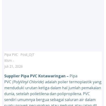
Pipa PVC
Post_OJT
Itlsm
-
Juli 21, 2026
Supplier Pipa PVC Kotawaringan –
Pipa
PVC
(PolyVinyl Chloride)
adalah polier termoplastik yang
menduduki urutan ketiga dalam hal jumlah pemakaian
dunia, setelah polietilena dan polipropilena. PVC
sendiri umumnya bergua sebagai saluran air dalam
suatu proyek perumahan atau gedung atau jalan dll.