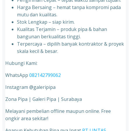
Pengiriman Cepat – tepat waktu sampai tujuan.
Harga Bersaing – hemat tanpa kompromi pada
mutu dan kualitas.
Stok Lengkap – siap kirim.
Kualitas Terjamin – produk pipa & bahan
bangunan berkualitas tinggi.
Terpercaya – dipilih banyak kontraktor & proyek
skala kecil & besar.
Hubungi Kami:
WhatsApp
082142799062
Instagram @galeripipa
Zona Pipa | Galeri Pipa | Surabaya
Melayani pembelian offline maupun online. Free
ongkir area sekitar!
Apapun Kebutuhan Pipa nya Ingat
PT LINTAS