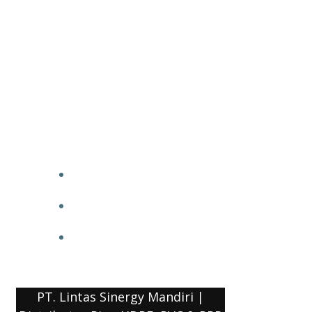
PT. Lintas Sinergy Mandiri |
Distributor Pipa HDPE, PVC & PPR
HOME
BLOG
COMPANY PROFILE
PT. Lintas Sinergy Mandiri |