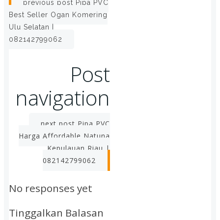
previous post
Pipa PVC
Best Seller Ogan Komering
Ulu Selatan |
082142799062
Post
navigation
next post
Pipa PVC
Harga Affordable Natuna
Kepulauan Riau |
082142799062
No responses yet
Tinggalkan Balasan