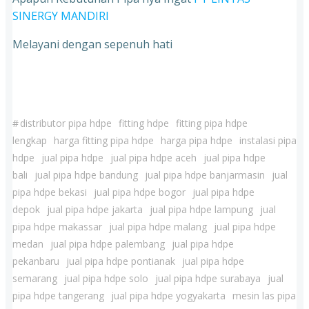
SINERGY MANDIRI
Melayani dengan sepenuh hati
#
distributor pipa hdpe
fitting hdpe
fitting pipa hdpe
lengkap
harga fitting pipa hdpe
harga pipa hdpe
instalasi pipa
hdpe
jual pipa hdpe
jual pipa hdpe aceh
jual pipa hdpe
bali
jual pipa hdpe bandung
jual pipa hdpe banjarmasin
jual
pipa hdpe bekasi
jual pipa hdpe bogor
jual pipa hdpe
depok
jual pipa hdpe jakarta
jual pipa hdpe lampung
jual
pipa hdpe makassar
jual pipa hdpe malang
jual pipa hdpe
medan
jual pipa hdpe palembang
jual pipa hdpe
pekanbaru
jual pipa hdpe pontianak
jual pipa hdpe
semarang
jual pipa hdpe solo
jual pipa hdpe surabaya
jual
pipa hdpe tangerang
jual pipa hdpe yogyakarta
mesin las pipa