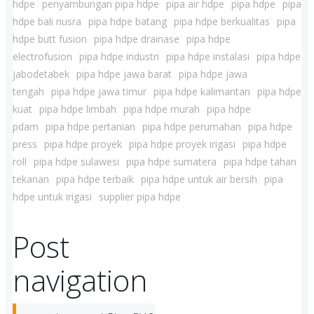
hdpe
penyambungan pipa hdpe
pipa air hdpe
pipa hdpe
pipa
hdpe bali nusra
pipa hdpe batang
pipa hdpe berkualitas
pipa
hdpe butt fusion
pipa hdpe drainase
pipa hdpe
electrofusion
pipa hdpe industri
pipa hdpe instalasi
pipa hdpe
jabodetabek
pipa hdpe jawa barat
pipa hdpe jawa
tengah
pipa hdpe jawa timur
pipa hdpe kalimantan
pipa hdpe
kuat
pipa hdpe limbah
pipa hdpe murah
pipa hdpe
pdam
pipa hdpe pertanian
pipa hdpe perumahan
pipa hdpe
press
pipa hdpe proyek
pipa hdpe proyek irigasi
pipa hdpe
roll
pipa hdpe sulawesi
pipa hdpe sumatera
pipa hdpe tahan
tekanan
pipa hdpe terbaik
pipa hdpe untuk air bersih
pipa
hdpe untuk irigasi
supplier pipa hdpe
Post
navigation