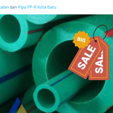
kalan
dan
Pipa PP-R Kota Batu