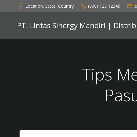
Skip
Location, State, Country
(000) 123 12345
e
to
content
PT. Lintas Sinergy Mandiri | Distr
Tips Me
Pas