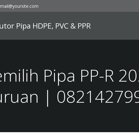
mail@yoursite.com
ibutor Pipa HDPE, PVC & PPR
milih Pipa PP-R 2
uruan | 08214279