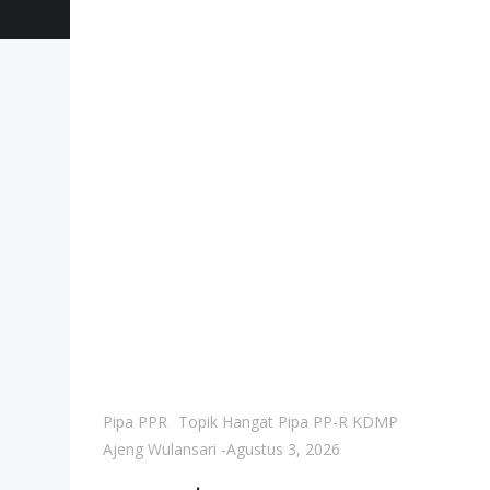
Pipa PPR
Topik Hangat Pipa PP-R KDMP
Ajeng Wulansari
-
Agustus 3, 2026