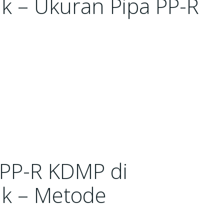
k – Ukuran Pipa PP-R
 PP-R KDMP di
k – Metode