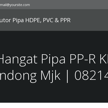
mail@yoursite.com
ibutor Pipa HDPE, PVC & PPR
Hangat Pipa PP-R 
ndong Mjk | 082