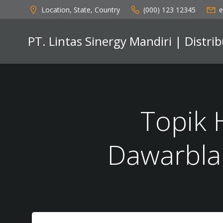
Skip
Location, State, Country
(000) 123 12345
e
to
content
PT. Lintas Sinergy Mandiri | Distr
Topik 
Dawarbla