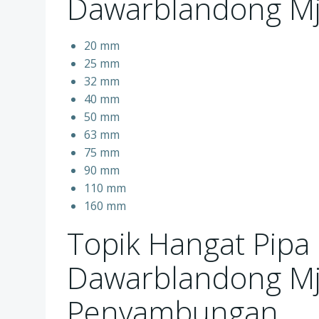
Dawarblandong Mj
20 mm
25 mm
32 mm
40 mm
50 mm
63 mm
75 mm
90 mm
110 mm
160 mm
Topik Hangat Pipa
Dawarblandong Mj
Penyambungan