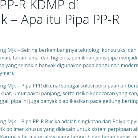
 PP-R KDMP di
 – Apa itu Pipa PP-R
g Mjk – Seiring berkembangnya teknologi konstruksi dan
an, tahan lama, dan higienis, pemilihan jenis pipa menjadi
s pipa yang semakin banyak digunakan pada bangunan moder
ymer).
 Mjk – Pipa PPR dikenal sebagai solusi perpipaan air bers
uat, umur pakai panjang, serta risiko kebocoran yang san
al, pipa ini juga banyak diaplikasikan pada gedung berting
 Mjk – Pipa PP-R Rucika adalah singkatan dari Polypropy
ik polimer khusus yang didesain untuk sistem perpipaan ai
i. Karena sifat materialnya yang tangguh dan tahan panas, p