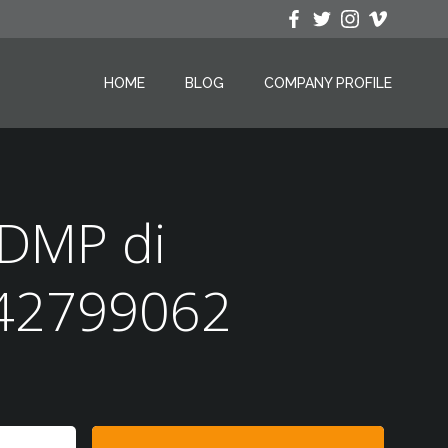
HOME
BLOG
COMPANY PROFILE
KDMP di
142799062
Search