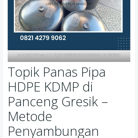
xr:d:DAF-5Fmwu1E:10,j:5423880845500038360,t:24030804
Topik Panas Pipa
HDPE KDMP di
Panceng Gresik –
Metode
Penyambungan