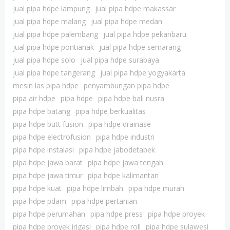
jual pipa hdpe lampung
jual pipa hdpe makassar
jual pipa hdpe malang
jual pipa hdpe medan
jual pipa hdpe palembang
jual pipa hdpe pekanbaru
jual pipa hdpe pontianak
jual pipa hdpe semarang
jual pipa hdpe solo
jual pipa hdpe surabaya
jual pipa hdpe tangerang
jual pipa hdpe yogyakarta
mesin las pipa hdpe
penyambungan pipa hdpe
pipa air hdpe
pipa hdpe
pipa hdpe bali nusra
pipa hdpe batang
pipa hdpe berkualitas
pipa hdpe butt fusion
pipa hdpe drainase
pipa hdpe electrofusion
pipa hdpe industri
pipa hdpe instalasi
pipa hdpe jabodetabek
pipa hdpe jawa barat
pipa hdpe jawa tengah
pipa hdpe jawa timur
pipa hdpe kalimantan
pipa hdpe kuat
pipa hdpe limbah
pipa hdpe murah
pipa hdpe pdam
pipa hdpe pertanian
pipa hdpe perumahan
pipa hdpe press
pipa hdpe proyek
pipa hdpe proyek irigasi
pipa hdpe roll
pipa hdpe sulawesi