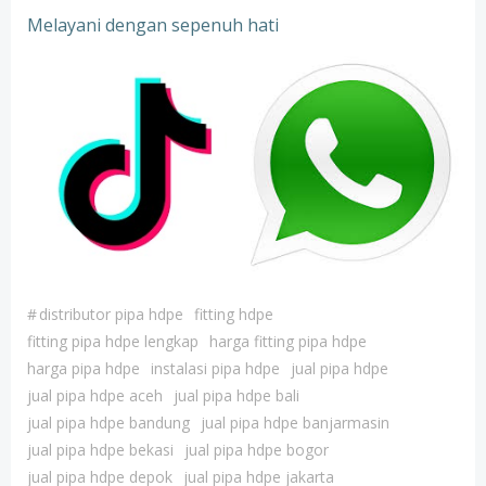
Melayani dengan sepenuh hati
#
distributor pipa hdpe
fitting hdpe
fitting pipa hdpe lengkap
harga fitting pipa hdpe
harga pipa hdpe
instalasi pipa hdpe
jual pipa hdpe
jual pipa hdpe aceh
jual pipa hdpe bali
jual pipa hdpe bandung
jual pipa hdpe banjarmasin
jual pipa hdpe bekasi
jual pipa hdpe bogor
jual pipa hdpe depok
jual pipa hdpe jakarta