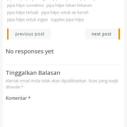
pipa hdpe sumatera
pipa hdpe tahan tekanan
pipa hdpe terbaik
pipa hdpe untuk air bersih
pipa hdpe untuk irigasi
supplier pipa hdpe
Post
Post
next post
previous post
navigation
navigation
No responses yet
Tinggalkan Balasan
Alamat email Anda tidak akan dipublikasikan.
Ruas yang wajib
ditandai
*
Komentar
*