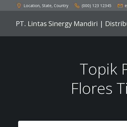
Skip
Location, State, Country
(000) 123 12345
e
to
content
PT. Lintas Sinergy Mandiri | Distr
Topik 
Flores 