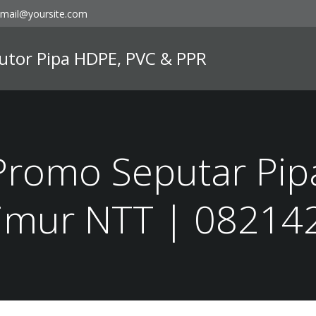
mail@yoursite.com
ibutor Pipa HDPE, PVC & PPR
Promo Seputar Pi
Timur NTT | 0821