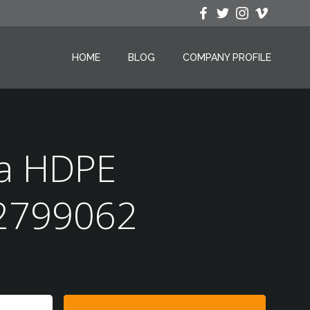
HOME
BLOG
COMPANY PROFILE
pa HDPE
42799062
Search