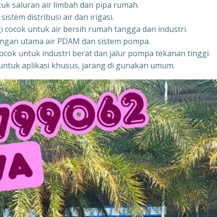
tuk saluran air limbah dan pipa rumah.
stem distribusi air dan irigasi.
i cocok untuk air bersih rumah tangga dan industri.
aringan utama air PDAM dan sistem pompa.
ocok untuk industri berat dan jalur pompa tekanan tinggi.
untuk aplikasi khusus, jarang di gunakan umum.