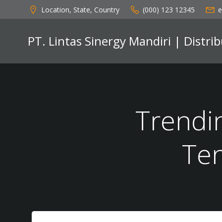
Skip
Location, State, Country
(000) 123 12345
e
to
content
PT. Lintas Sinergy Mandiri | Distr
Trendi
Te