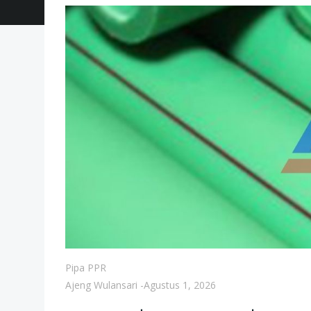
Pipa PPR
Ajeng Wulansari
-
Agustus 1, 2026