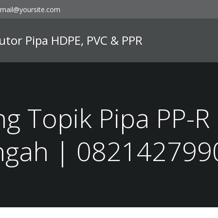
mail@yoursite.com
ibutor Pipa HDPE, PVC & PPR
ng Topik Pipa PP-R
ngah | 082142799