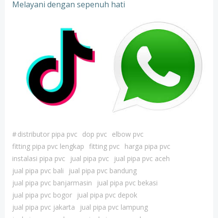
Melayani dengan sepenuh hati
#
distributor pipa pvc
dop pvc
elbow pvc
fitting pipa pvc lengkap
fitting pvc
harga pipa pvc
instalasi pipa pvc
jual pipa pvc
jual pipa pvc aceh
jual pipa pvc bali
jual pipa pvc bandung
jual pipa pvc banjarmasin
jual pipa pvc bekasi
jual pipa pvc bogor
jual pipa pvc depok
jual pipa pvc jakarta
jual pipa pvc lampung