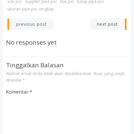
sok pvc
supplier pipa pvc
tee pvc
tutup pipa pvc
ukuran pipa pvc lengkap
Post
Post
next post
previous post
navigation
navigation
No responses yet
Tinggalkan Balasan
Alamat email Anda tidak akan dipublikasikan.
Ruas yang wajib
ditandai
*
Komentar
*