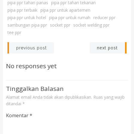
pipa ppr tahan panas
pipa ppr tahan tekanan
pipa ppr terbaik
pipa ppr untuk apartemen
pipa ppr untuk hotel
pipa ppr untuk rumah
reducer ppr
sambungan pipa ppr
socket ppr
socket welding ppr
tee ppr
Post
Post
next post
previous post
navigation
navigation
No responses yet
Tinggalkan Balasan
Alamat email Anda tidak akan dipublikasikan.
Ruas yang wajib
ditandai
*
Komentar
*