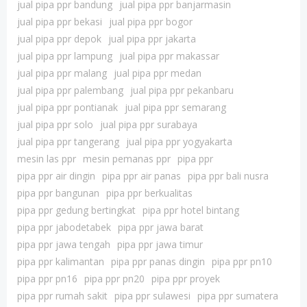
jual pipa ppr bandung
jual pipa ppr banjarmasin
jual pipa ppr bekasi
jual pipa ppr bogor
jual pipa ppr depok
jual pipa ppr jakarta
jual pipa ppr lampung
jual pipa ppr makassar
jual pipa ppr malang
jual pipa ppr medan
jual pipa ppr palembang
jual pipa ppr pekanbaru
jual pipa ppr pontianak
jual pipa ppr semarang
jual pipa ppr solo
jual pipa ppr surabaya
jual pipa ppr tangerang
jual pipa ppr yogyakarta
mesin las ppr
mesin pemanas ppr
pipa ppr
pipa ppr air dingin
pipa ppr air panas
pipa ppr bali nusra
pipa ppr bangunan
pipa ppr berkualitas
pipa ppr gedung bertingkat
pipa ppr hotel bintang
pipa ppr jabodetabek
pipa ppr jawa barat
pipa ppr jawa tengah
pipa ppr jawa timur
pipa ppr kalimantan
pipa ppr panas dingin
pipa ppr pn10
pipa ppr pn16
pipa ppr pn20
pipa ppr proyek
pipa ppr rumah sakit
pipa ppr sulawesi
pipa ppr sumatera