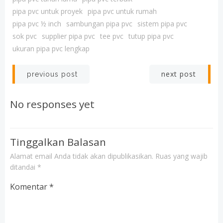
pipa pvc untuk proyek
pipa pvc untuk rumah
pipa pvc ½ inch
sambungan pipa pvc
sistem pipa pvc
sok pvc
supplier pipa pvc
tee pvc
tutup pipa pvc
ukuran pipa pvc lengkap
Post
Post
next post
previous post
navigation
navigation
No responses yet
Tinggalkan Balasan
Alamat email Anda tidak akan dipublikasikan.
Ruas yang wajib
ditandai
*
Komentar
*