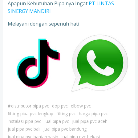
Apapun Kebutuhan Pipa nya Ingat
PT LINTAS
SINERGY MANDIRI
Melayani dengan sepenuh hati
#
distributor pipa pvc
dop pvc
elbow pvc
fitting pipa pvc lengkap
fitting pvc
harga pipa pvc
instalasi pipa pvc
jual pipa pvc
jual pipa pvc aceh
jual pipa pvc bali
jual pipa pvc bandung
jual pipa pvc banjarmasin
jual pipa pvc bekasi