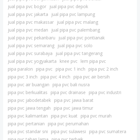
jual pipa pvc bogor
jual pipa pvc depok
jual pipa pvc jakarta
jual pipa pvc lampung
jual pipa pvc makassar
jual pipa pvc malang
jual pipa pvc medan
jual pipa pvc palembang
jual pipa pvc pekanbaru
jual pipa pvc pontianak
jual pipa pvc semarang
jual pipa pvc solo
jual pipa pvc surabaya
jual pipa pvc tangerang
jual pipa pvc yogyakarta
knee pvc
lem pipa pvc
pipa paralon
pipa pvc
pipa pvc 1 inch
pipa pvc 2 inch
pipa pvc 3 inch
pipa pvc 4 inch
pipa pvc air bersih
pipa pvc air buangan
pipa pvc bali nusra
pipa pvc berkualitas
pipa pvc drainase
pipa pvc industri
pipa pvc jabodetabek
pipa pvc jawa barat
pipa pvc jawa tengah
pipa pvc jawa timur
pipa pvc kalimantan
pipa pvc kuat
pipa pvc murah
pipa pvc pertanian
pipa pvc perumahan
pipa pvc standar sni
pipa pvc sulawesi
pipa pvc sumatera
pipa pvc tahan lama
pipa pvc terbaik