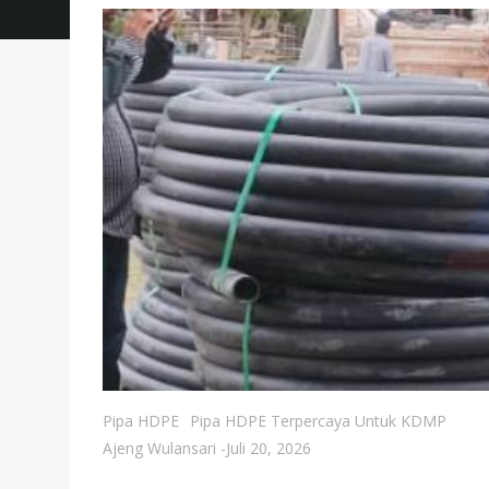
Pipa HDPE
Pipa HDPE Terpercaya Untuk KDMP
Ajeng Wulansari
-
Juli 20, 2026