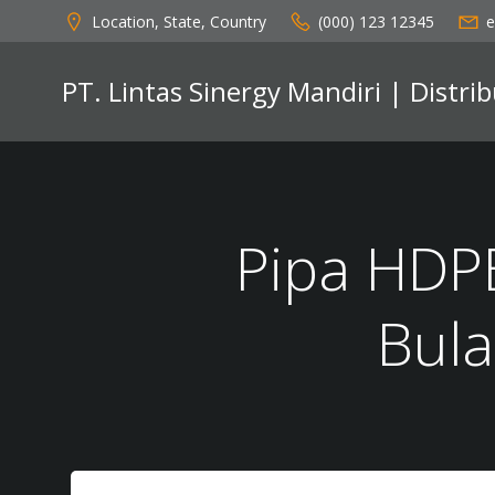
Skip
Location, State, Country
(000) 123 12345
e
to
content
PT. Lintas Sinergy Mandiri | Distr
Pipa HDP
Bul