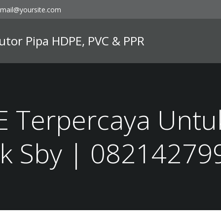
mail@yoursite.com
ibutor Pipa HDPE, PVC & PPR
E Terpercaya Untu
ak Sby | 08214279