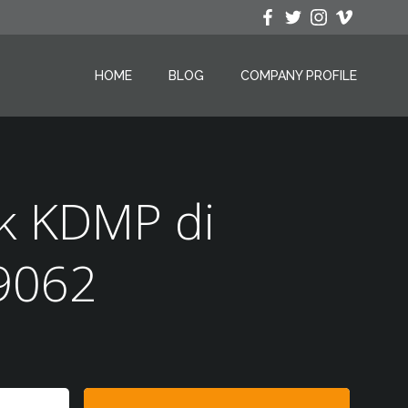
HOME
BLOG
COMPANY PROFILE
k KDMP di
9062
Search