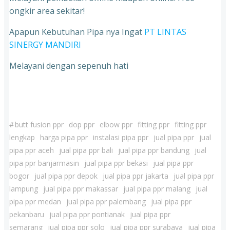
ongkir area sekitar!
Apapun Kebutuhan Pipa nya Ingat
PT LINTAS
SINERGY MANDIRI
Melayani dengan sepenuh hati
#
butt fusion ppr
dop ppr
elbow ppr
fitting ppr
fitting ppr
lengkap
harga pipa ppr
instalasi pipa ppr
jual pipa ppr
jual
pipa ppr aceh
jual pipa ppr bali
jual pipa ppr bandung
jual
pipa ppr banjarmasin
jual pipa ppr bekasi
jual pipa ppr
bogor
jual pipa ppr depok
jual pipa ppr jakarta
jual pipa ppr
lampung
jual pipa ppr makassar
jual pipa ppr malang
jual
pipa ppr medan
jual pipa ppr palembang
jual pipa ppr
pekanbaru
jual pipa ppr pontianak
jual pipa ppr
semarang
jual pipa ppr solo
jual pipa ppr surabaya
jual pipa