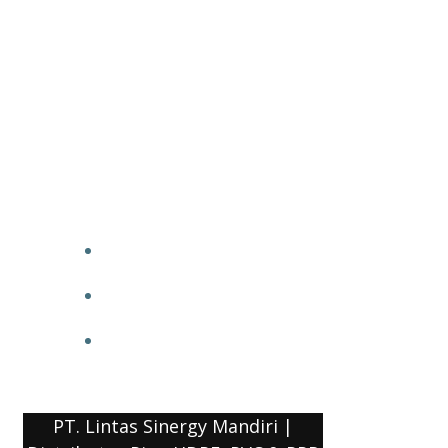
PT. Lintas Sinergy Mandiri |
Distributor Pipa HDPE, PVC & PPR
HOME
BLOG
COMPANY PROFILE
PT. Lintas Sinergy Mandiri |