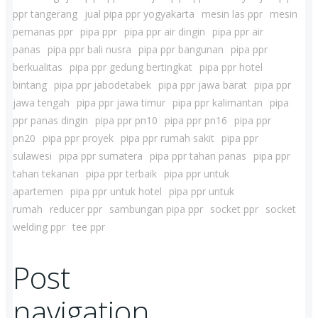
ppr tangerang
jual pipa ppr yogyakarta
mesin las ppr
mesin
pemanas ppr
pipa ppr
pipa ppr air dingin
pipa ppr air
panas
pipa ppr bali nusra
pipa ppr bangunan
pipa ppr
berkualitas
pipa ppr gedung bertingkat
pipa ppr hotel
bintang
pipa ppr jabodetabek
pipa ppr jawa barat
pipa ppr
jawa tengah
pipa ppr jawa timur
pipa ppr kalimantan
pipa
ppr panas dingin
pipa ppr pn10
pipa ppr pn16
pipa ppr
pn20
pipa ppr proyek
pipa ppr rumah sakit
pipa ppr
sulawesi
pipa ppr sumatera
pipa ppr tahan panas
pipa ppr
tahan tekanan
pipa ppr terbaik
pipa ppr untuk
apartemen
pipa ppr untuk hotel
pipa ppr untuk
rumah
reducer ppr
sambungan pipa ppr
socket ppr
socket
welding ppr
tee ppr
Post
navigation