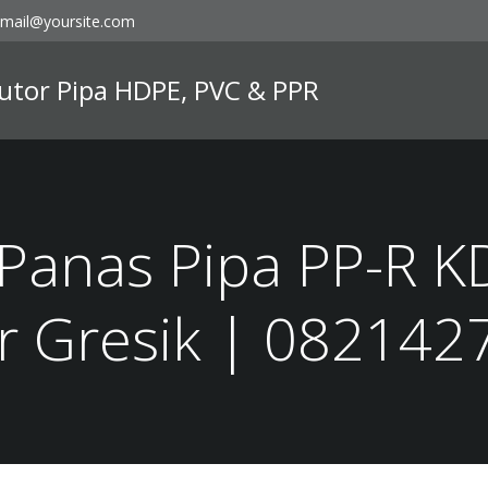
mail@yoursite.com
ibutor Pipa HDPE, PVC & PPR
 Panas Pipa PP-R K
r Gresik | 082142