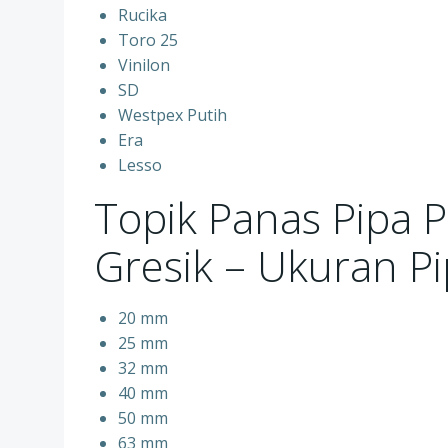
Rucika
Toro 25
Vinilon
SD
Westpex Putih
Era
Lesso
Topik Panas Pipa 
Gresik – Ukuran P
20 mm
25 mm
32 mm
40 mm
50 mm
63 mm