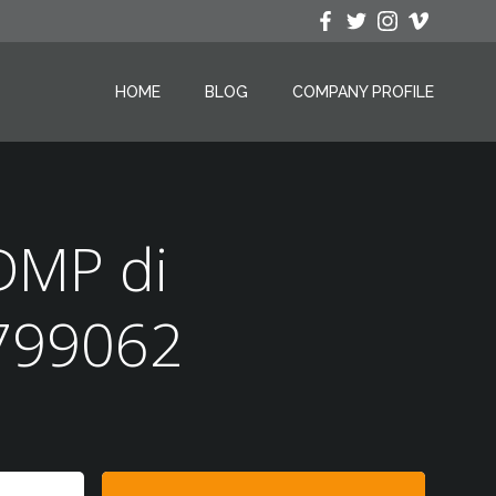
HOME
BLOG
COMPANY PROFILE
DMP di
799062
Search