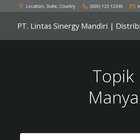
Skip
Location, State, Country
(000) 123 12345
e
to
content
PT. Lintas Sinergy Mandiri | Distr
Topik
Manya