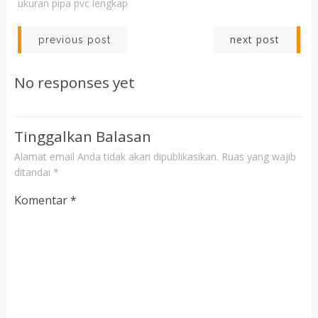
ukuran pipa pvc lengkap
Post
Post
next post
previous post
navigation
navigation
No responses yet
Tinggalkan Balasan
Alamat email Anda tidak akan dipublikasikan.
Ruas yang wajib
ditandai
*
Komentar
*