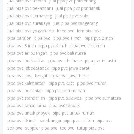
jual pipa pvc medan
jual pipa pvc palembang
jual pipa pvc pekanbaru
jual pipa pvc pontianak
jual pipa pvc semarang
jual pipa pvc solo
jual pipa pvc surabaya
jual pipa pvc tangerang
jual pipa pvc yogyakarta
knee pvc
lem pipa pvc
pipa paralon
pipa pvc
pipa pvc 1 inch
pipa pvc 2 inch
pipa pvc 3 inch
pipa pvc 4 inch
pipa pvc air bersih
pipa pvc air buangan
pipa pvc bali nusra
pipa pvc berkualitas
pipa pvc drainase
pipa pvc industri
pipa pvc jabodetabek
pipa pvc jawa barat
pipa pvc jawa tengah
pipa pvc jawa timur
pipa pvc kalimantan
pipa pvc kuat
pipa pvc murah
pipa pvc pertanian
pipa pvc perumahan
pipa pvc standar sni
pipa pvc sulawesi
pipa pvc sumatera
pipa pvc tahan lama
pipa pvc terbaik
pipa pvc untuk proyek
pipa pvc untuk rumah
pipa pvc ½ inch
sambungan pipa pvc
sistem pipa pvc
sok pvc
supplier pipa pvc
tee pvc
tutup pipa pvc