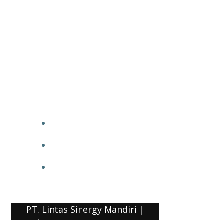
PT. Lintas Sinergy Mandiri |
Distributor Pipa HDPE, PVC & PPR
HOME
BLOG
COMPANY PROFILE
PT. Lintas Sinergy Mandiri |